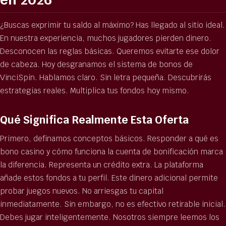
¿Buscas exprimir tu saldo al máximo? Has llegado al sitio ideal.
En nuestra experiencia, muchos jugadores pierden dinero.
Desconocen las reglas básicas. Queremos evitarte ese dolor
de cabeza. Hoy desgranamos el sistema de bonos de
VinciSpin. Hablamos claro. Sin letra pequeña. Descubrirás
estrategias reales. Multiplica tus fondos hoy mismo.
Qué Significa Realmente Esta Oferta
Primero, definamos conceptos básicos. Responder a qué es
bono casino y cómo funciona la cuenta de bonificación marca
la diferencia. Representa un crédito extra. La plataforma
añade estos fondos a tu perfil. Este dinero adicional permite
probar juegos nuevos. No arriesgas tu capital
inmediatamente. Sin embargo, no es efectivo retirable inicial.
Debes jugar inteligentemente. Nosotros siempre leemos los