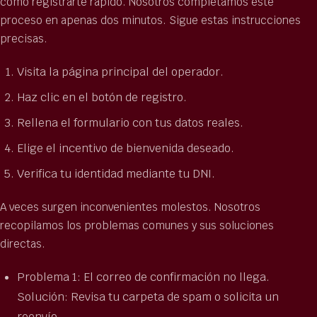
cómo registrarte rápido. Nosotros completamos este
proceso en apenas dos minutos. Sigue estas instrucciones
precisas.
Visita la página principal del operador.
Haz clic en el botón de registro.
Rellena el formulario con tus datos reales.
Elige el incentivo de bienvenida deseado.
Verifica tu identidad mediante tu DNI.
A veces surgen inconvenientes molestos. Nosotros
recopilamos los problemas comunes y sus soluciones
directas.
Problema 1: El correo de confirmación no llega.
Solución: Revisa tu carpeta de spam o solicita un
reenvío.