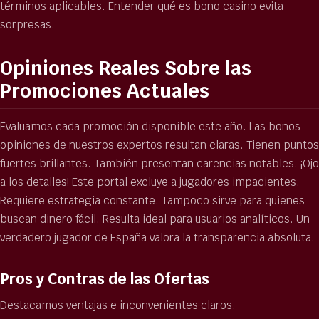
términos aplicables. Entender qué es bono casino evita
sorpresas.
Opiniones Reales Sobre las
Promociones Actuales
Evaluamos cada promoción disponible este año. Las bonos
opiniones de nuestros expertos resultan claras. Tienen puntos
fuertes brillantes. También presentan carencias notables. ¡Ojo
a los detalles! Este portal excluye a jugadores impacientes.
Requiere estrategia constante. Tampoco sirve para quienes
buscan dinero fácil. Resulta ideal para usuarios analíticos. Un
verdadero jugador de España valora la transparencia absoluta.
Pros y Contras de las Ofertas
Destacamos ventajas e inconvenientes claros.