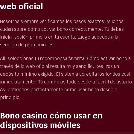
web oficial
Nosotros siempre verificamos los pasos exactos. Muchos
dudan sobre cómo activar bono correctamente. Tú debes
iniciar sesión primero en tu cuenta. Luego accedes a la
sección de promociones.
Allí seleccionas tu recompensa favorita. Cómo activar bono a
través de la web oficial resulta muy sencillo. Realizas un
depósito mínimo exigido. El sistema acredita los fondos casi
inmediatamente. Tú confirmas todo desde tu perfil de usuario.
Así entiendes perfectamente cómo usar bono desde el
principio.
Bono casino cómo usar en
dispositivos móviles