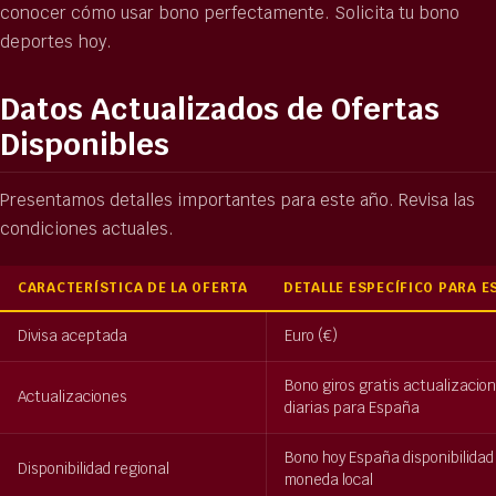
conocer cómo usar bono perfectamente. Solicita tu bono
deportes hoy.
Datos Actualizados de Ofertas
Disponibles
Presentamos detalles importantes para este año. Revisa las
condiciones actuales.
CARACTERÍSTICA DE LA OFERTA
DETALLE ESPECÍFICO PARA 
Divisa aceptada
Euro (€)
Bono giros gratis actualizacio
Actualizaciones
diarias para España
Bono hoy España disponibilidad
Disponibilidad regional
moneda local