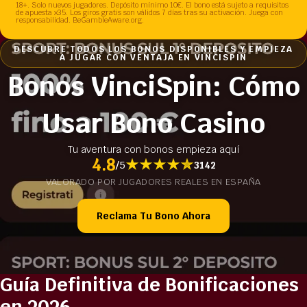
18+. Solo nuevos jugadores. Depósito mínimo 10€. El bono está sujeto a requisitos
de apuesta x35. Los giros gratis son válidos 7 días tras su activación. Juega con
responsabilidad. BeGambleAware.org.
DESCUBRE TODOS LOS BONOS DISPONIBLES Y EMPIEZA
A JUGAR CON VENTAJA EN VINCISPIN
Bonos VinciSpin: Cómo
Usar Bono Casino
Tu aventura con bonos empieza aquí
4.8
/
5
3142
VALORADO POR JUGADORES REALES EN ESPAÑA
Reclama Tu Bono Ahora
Guía Definitiva de Bonificaciones
en 2026