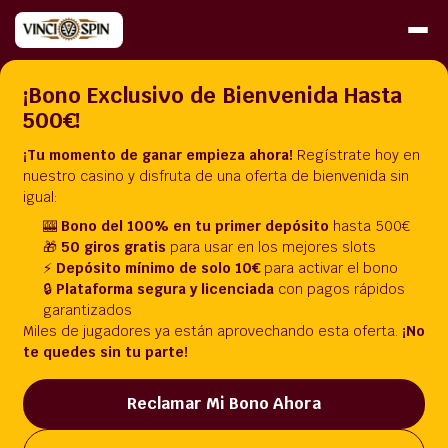
¡Bono Exclusivo de Bienvenida Hasta
500€!
¡Tu momento de ganar empieza ahora!
Regístrate hoy en
nuestro casino y disfruta de una oferta de bienvenida sin
igual:
🎰
Bono del 100% en tu primer depósito
hasta 500€
🎁
50 giros gratis
para usar en los mejores slots
⚡
Depósito mínimo de solo 10€
para activar el bono
🔒
Plataforma segura y licenciada
con pagos rápidos
garantizados
Miles de jugadores ya están aprovechando esta oferta.
¡No
te quedes sin tu parte!
Reclamar Mi Bono Ahora