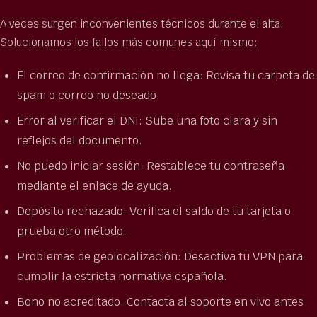
A veces surgen inconvenientes técnicos durante el alta.
Solucionamos los fallos más comunes aquí mismo:
El correo de confirmación no llega: Revisa tu carpeta de
spam o correo no deseado.
Error al verificar el DNI: Sube una foto clara y sin
reflejos del documento.
No puedo iniciar sesión: Restablece tu contraseña
mediante el enlace de ayuda.
Depósito rechazado: Verifica el saldo de tu tarjeta o
prueba otro método.
Problemas de geolocalización: Desactiva tu VPN para
cumplir la estricta normativa española.
Bono no acreditado: Contacta al soporte en vivo antes