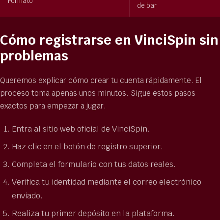
Formato
de bar
Cómo registrarse en VinciSpin sin
problemas
Queremos explicar cómo crear tu cuenta rápidamente. El
proceso toma apenas unos minutos. Sigue estos pasos
exactos para empezar a jugar.
Entra al sitio web oficial de VinciSpin.
Haz clic en el botón de registro superior.
Completa el formulario con tus datos reales.
Verifica tu identidad mediante el correo electrónico
enviado.
Realiza tu primer depósito en la plataforma.