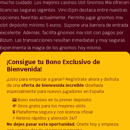
mucho cuidado. Los mejores casinos slot Gnomos Mix ofrecen
licencias seguras vigentes. VinciSpin destaca entre nuestras
opciones favoritas actualmente. Permite jugar gnomos mix
slot depósito mínimo 5 euros. Supone una barrera de entrada
excelente. Además, facilita gnomos mix slot con pagos por
Bizum. Las transacciones resultan inmediatas y muy seguras.
Experimenta la magia de los gnomos hoy mismo.
¡Consigue tu Bono Exclusivo de
Bienvenida!
¿Listo para empezar a ganar? Regístrate ahora y disfruta
de una
oferta de bienvenida increíble
diseñada
especialmente para nuevos jugadores en España.
🎰 Bono exclusivo en tu primer depósito
💸 Giros gratis para los mejores slots
🔒 Plataforma segura y con licencia oficial
⚡ Retiros rápidos y atención 24/7
No dejes pasar esta oportunidad.
Únete hoy y empieza