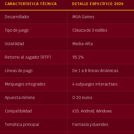
CARACTERÍSTICA TÉCNICA
DETALLE ESPECÍFICO 2026
Desarrollador
MGA Games
Tipo de juego
Clásica de 3 rodillos
Volatilidad
Media-Alta
Retorno al Jugador (RTP)
95.2%
Líneas de pago
De 1 a 8 líneas dinámicas
Minijuegos integrados
4 subjuegos interactivos
Apuesta mínima
0.20 euros
Compatibilidad
iOS, Android, Windows
Temática principal
Fantasía y duendes