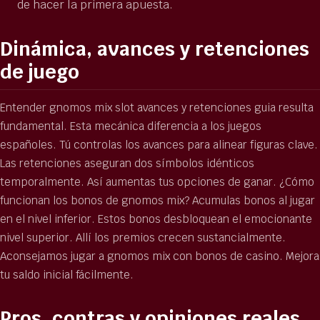
de hacer la primera apuesta.
Dinámica, avances y retenciones
de juego
Entender gnomos mix slot avances y retenciones guia resulta
fundamental. Esta mecánica diferencia a los juegos
españoles. Tú controlas los avances para alinear figuras clave.
Las retenciones aseguran dos símbolos idénticos
temporalmente. Así aumentas tus opciones de ganar. ¿Cómo
funcionan los bonos de gnomos mix? Acumulas bonos al jugar
en el nivel inferior. Estos bonos desbloquean el emocionante
nivel superior. Allí los premios crecen sustancialmente.
Aconsejamos jugar a gnomos mix con bonos de casino. Mejora
tu saldo inicial fácilmente.
Pros, contras y opiniones reales