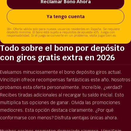
Reclamar Bono Ahora
Ya tengo cuenta
18+. Oferta válida solo para nuevos usuarios residentes en España. Se requiere
depósito mínimo. El bono está sujeto a requisitos de apuesta x35. Juega con
responsabilidad. Si el juego se convierte en un problema, visita jugarbien.es
Todo sobre el bono por depósito
con giros gratis extra en 2026
Evaluamos minuciosamente el bono depósito giros actual.
VinciSpin ofrece recompensas fantásticas este año. Nosotros
probamos esta oferta personalmente. Increíble, ¿verdad?
Recibes tiradas adicionales al recargar tu saldo inicial. Esto
multiplica tus opciones de ganar. Olvida las promociones
mediocres. Esta opción destaca claramente. ¿Por qué
conformarse con menos? Disfruta ventajas únicas ahora.