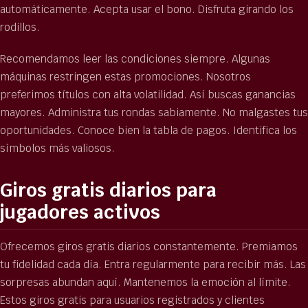
automáticamente. Acepta usar el bono. Disfruta girando los
rodillos.
Recomendamos leer las condiciones siempre. Algunas
máquinas restringen estas promociones. Nosotros
preferimos títulos con alta volatilidad. Así buscas ganancias
mayores. Administra tus rondas sabiamente. No malgastes tus
oportunidades. Conoce bien la tabla de pagos. Identifica los
símbolos más valiosos.
Giros gratis diarios para
jugadores activos
Ofrecemos giros gratis diarios constantemente. Premiamos
tu fidelidad cada día. Entra regularmente para recibir más. Las
sorpresas abundan aquí. Mantenemos la emoción al límite.
Estos giros gratis para usuarios registrados y clientes