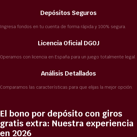
Depósitos Seguros
Ingresa fondos en tu cuenta de forma rápida y 100% segura.
Licencia Oficial DGOJ
Operamos con licencia en España para un juego totalmente legal.
Análisis Detallados
Comparamos las características para que elijas la mejor opción.
El bono por depósito con giros
gratis extra: Nuestra experiencia
en 2026