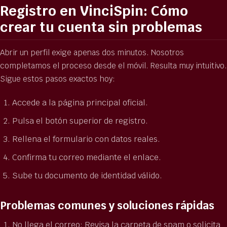
Registro en VinciSpin: Cómo
crear tu cuenta sin problemas
Abrir un perfil exige apenas dos minutos. Nosotros
completamos el proceso desde el móvil. Resulta muy intuitivo.
Sigue estos pasos exactos hoy:
Accede a la página principal oficial.
Pulsa el botón superior de registro.
Rellena el formulario con datos reales.
Confirma tu correo mediante el enlace.
Sube tu documento de identidad válido.
Problemas comunes y soluciones rápidas
No llega el correo: Revisa la carpeta de spam o solicita