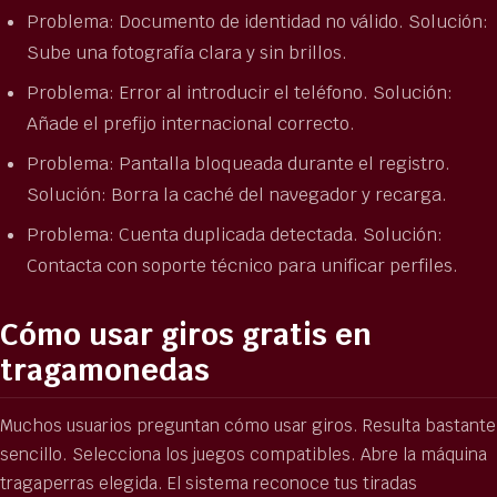
Problema: Documento de identidad no válido. Solución:
Sube una fotografía clara y sin brillos.
Problema: Error al introducir el teléfono. Solución:
Añade el prefijo internacional correcto.
Problema: Pantalla bloqueada durante el registro.
Solución: Borra la caché del navegador y recarga.
Problema: Cuenta duplicada detectada. Solución:
Contacta con soporte técnico para unificar perfiles.
Cómo usar giros gratis en
tragamonedas
Muchos usuarios preguntan cómo usar giros. Resulta bastante
sencillo. Selecciona los juegos compatibles. Abre la máquina
tragaperras elegida. El sistema reconoce tus tiradas