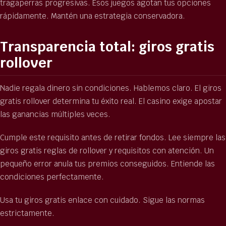
tragaperras progresivas. Esos juegos agotan tus opciones
rápidamente. Mantén una estrategia conservadora.
Transparencia total: giros gratis
rollover
Nadie regala dinero sin condiciones. Hablemos claro. El giros
gratis rollover determina tu éxito real. El casino exige apostar
las ganancias múltiples veces.
Cumple este requisito antes de retirar fondos. Lee siempre las
giros gratis reglas de rollover y requisitos con atención. Un
pequeño error anula tus premios conseguidos. Entiende las
condiciones perfectamente.
Usa tu giros gratis enlace con cuidado. Sigue las normas
estrictamente.