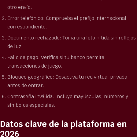
otro envío.
Error telefónico: Comprueba el prefijo internacional
correspondiente.
Documento rechazado: Toma una foto nítida sin reflejos
de luz.
Fallo de pago: Verifica si tu banco permite
transacciones de juego.
Bloqueo geográfico: Desactiva tu red virtual privada
antes de entrar.
Contraseña inválida: Incluye mayúsculas, números y
símbolos especiales.
Datos clave de la plataforma en
2026