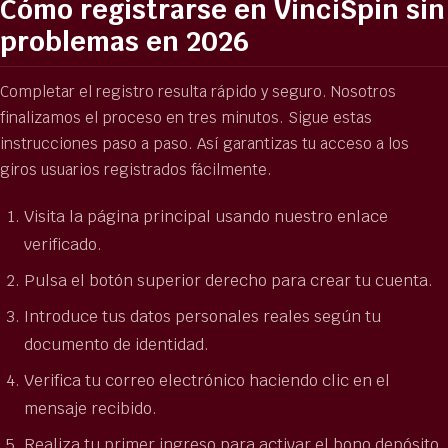
Cómo registrarse en VinciSpin sin
problemas en 2026
Completar el registro resulta rápido y seguro. Nosotros
finalizamos el proceso en tres minutos. Sigue estas
instrucciones paso a paso. Así garantizas tu acceso a los
giros usuarios registrados fácilmente.
Visita la página principal usando nuestro enlace
verificado.
Pulsa el botón superior derecho para crear tu cuenta.
Introduce tus datos personales reales según tu
documento de identidad.
Verifica tu correo electrónico haciendo clic en el
mensaje recibido.
Realiza tu primer ingreso para activar el bono depósito