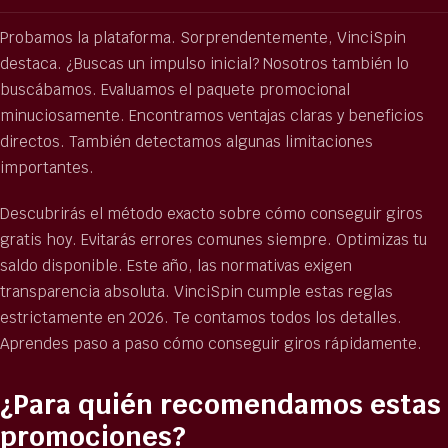
Probamos la plataforma. Sorprendentemente, VinciSpin
destaca. ¿Buscas un impulso inicial? Nosotros también lo
buscábamos. Evaluamos el paquete promocional
minuciosamente. Encontramos ventajas claras y beneficios
directos. También detectamos algunas limitaciones
importantes.
Descubrirás el método exacto sobre cómo conseguir giros
gratis hoy. Evitarás errores comunes siempre. Optimizas tu
saldo disponible. Este año, las normativas exigen
transparencia absoluta. VinciSpin cumple estas reglas
estrictamente en 2026. Te contamos todos los detalles.
Aprendes paso a paso cómo conseguir giros rápidamente.
¿Para quién recomendamos estas
promociones?