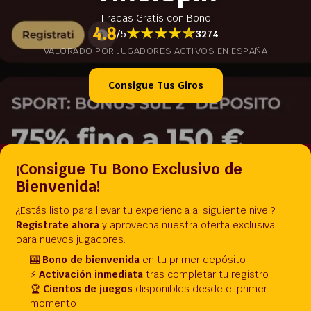
Tiradas Gratis con Bono
4.8
/
5
3274
VALORADO POR JUGADORES ACTIVOS EN ESPAÑA
Consigue Tus Giros
¡Consigue Tu Bono Exclusivo de
Bienvenida!
¿Estás listo para llevar tu experiencia al siguiente nivel?
Regístrate ahora
y aprovecha nuestra oferta exclusiva
para nuevos jugadores:
🎰
Bono de bienvenida
en tu primer depósito
⚡
Activación inmediata
tras completar tu registro
🏆
Cientos de juegos
disponibles desde el primer
momento